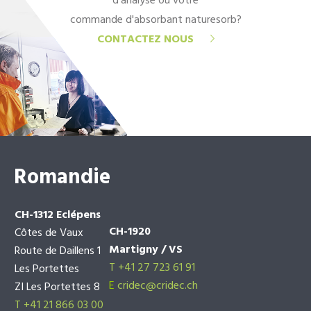
d'analyse ou votre
commande d'absorbant naturesorb?
CONTACTEZ NOUS
Romandie
CH-1312 Eclépens
CH-1920
Côtes de Vaux
Martigny / VS
Route de Daillens 1
T +41 27 723 61 91
Les Portettes
E
cridec@cridec.ch
ZI Les Portettes 8
T +41 21 866 03 00