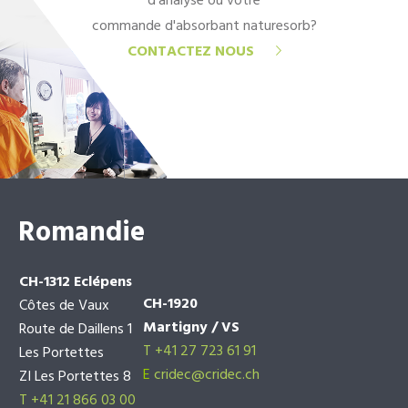
d'analyse ou votre
commande d'absorbant naturesorb?
CONTACTEZ NOUS
Romandie
CH-1312 Eclépens
CH-1920
Côtes de Vaux
Martigny / VS
Route de Daillens 1
T +41 27 723 61 91
Les Portettes
E
cridec@cridec.ch
ZI Les Portettes 8
T +41 21 866 03 00