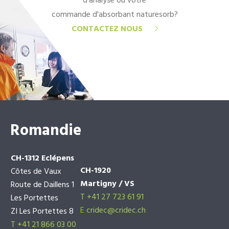
d'analyse ou votre
commande d'absorbant naturesorb?
CONTACTEZ NOUS
Romandie
CH-1312 Eclépens
CH-1920
Côtes de Vaux
Martigny / VS
Route de Daillens 1
T +41 27 723 61 91
Les Portettes
E
cridec@cridec.ch
ZI Les Portettes 8
T +41 21 866 03 00