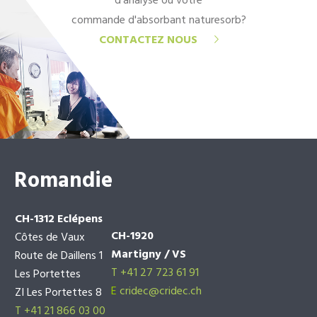
d'analyse ou votre
commande d'absorbant naturesorb?
CONTACTEZ NOUS
Romandie
CH-1312 Eclépens
CH-1920
Côtes de Vaux
Martigny / VS
Route de Daillens 1
T +41 27 723 61 91
Les Portettes
E
cridec@cridec.ch
ZI Les Portettes 8
T +41 21 866 03 00