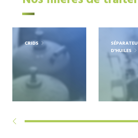
Nos filières de trait
CRIDS
SÉPARATEU
D'HUILES