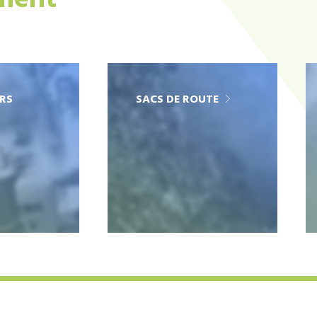
ement
RS
SACS DE ROUTE