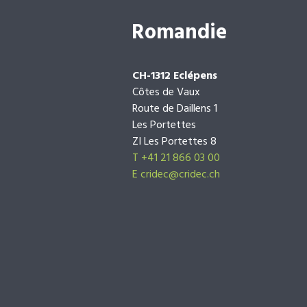
Romandie
CH-1312 Eclépens
Côtes de Vaux
Route de Daillens 1
Les Portettes
ZI Les Portettes 8
T +41 21 866 03 00
E
cridec@cridec.ch