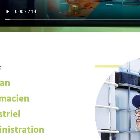
:
san
macien
triel
nistration