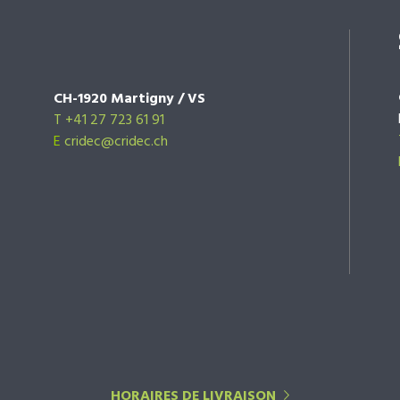
CH-1920 Martigny / VS
T +41 27 723 61 91
E
cridec@cridec.ch
HORAIRES DE LIVRAISON