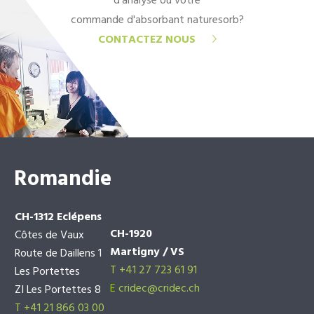
d'analyse ou votre
commande d'absorbant naturesorb?
CONTACTEZ NOUS
Romandie
CH-1312 Eclépens
CH-1920
Côtes de Vaux
Martigny / VS
Route de Daillens 1
T +41 27 723 61 91
Les Portettes
E
cridec@cridec.ch
ZI Les Portettes 8
T +41 21 866 03 00