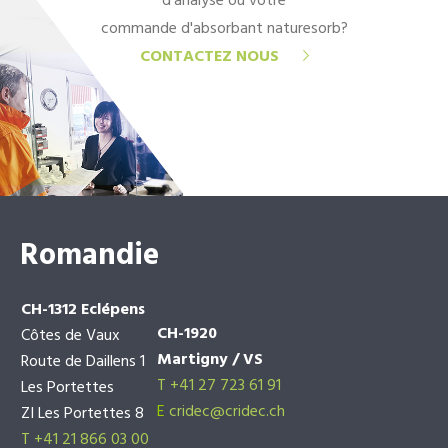
d'analyse ou votre
commande d'absorbant naturesorb?
CONTACTEZ NOUS
Romandie
CH-1312 Eclépens
CH-1920
Côtes de Vaux
Martigny / VS
Route de Daillens 1
T +41 27 723 61 91
Les Portettes
E
cridec@cridec.ch
ZI Les Portettes 8
T +41 21 866 03 00