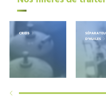
Nos filières de trait
CRIDS
SÉPARATEU
D'HUILES