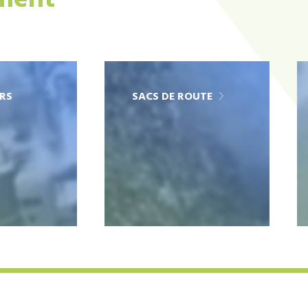
ement
RS
SACS DE ROUTE