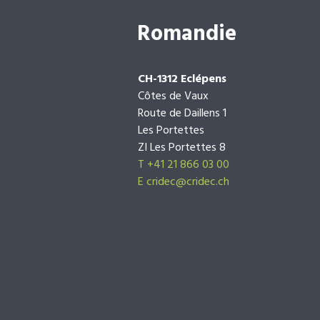
Romandie
CH-1312 Eclépens
Côtes de Vaux
Route de Daillens 1
Les Portettes
ZI Les Portettes 8
T +41 21 866 03 00
E
cridec@cridec.ch