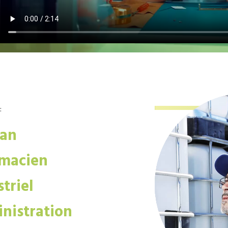
:
san
macien
triel
nistration