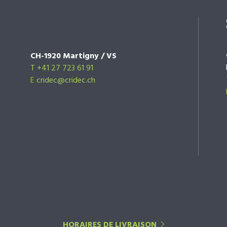
CH-1920 Martigny / VS
T +41 27 723 61 91
E
cridec@cridec.ch
HORAIRES DE LIVRAISON