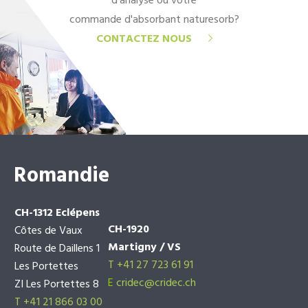
d'analyse ou votre
commande d'absorbant naturesorb?
CONTACTEZ NOUS
Romandie
CH-1312 Eclépens
CH-1920
Côtes de Vaux
Martigny / VS
Route de Daillens 1
T +41 27 723 61 91
Les Portettes
E
cridec@cridec.ch
ZI Les Portettes 8
T +41 21 866 03 00