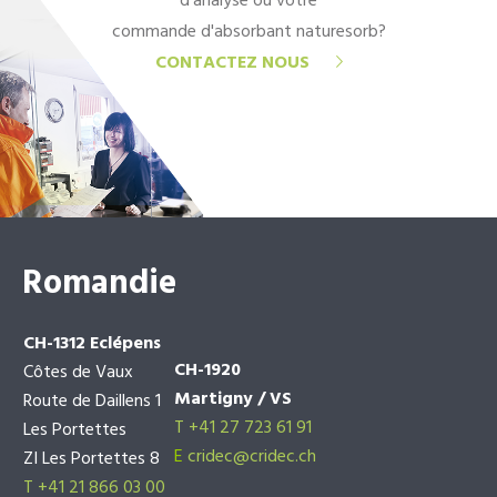
d'analyse ou votre
commande d'absorbant naturesorb?
CONTACTEZ NOUS
Romandie
CH-1312 Eclépens
CH-1920
Côtes de Vaux
Martigny / VS
Route de Daillens 1
T +41 27 723 61 91
Les Portettes
E
cridec@cridec.ch
ZI Les Portettes 8
T +41 21 866 03 00