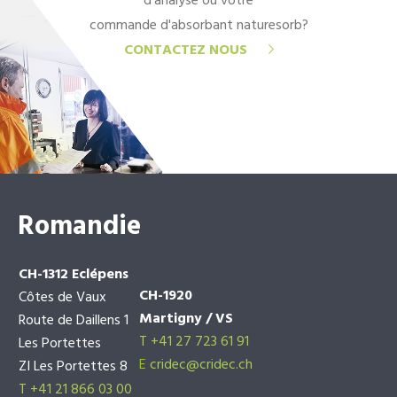
d'analyse ou votre
commande d'absorbant naturesorb?
CONTACTEZ NOUS
Romandie
CH-1312 Eclépens
CH-1920
Côtes de Vaux
Martigny / VS
Route de Daillens 1
T +41 27 723 61 91
Les Portettes
E
cridec@cridec.ch
ZI Les Portettes 8
T +41 21 866 03 00