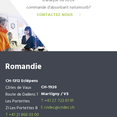
d'analyse ou votre
commande d'absorbant naturesorb?
CONTACTEZ NOUS
Romandie
CH-1312 Eclépens
CH-1920
Côtes de Vaux
Martigny / VS
Route de Daillens 1
T +41 27 723 61 91
Les Portettes
E
cridec@cridec.ch
ZI Les Portettes 8
T +41 21 866 03 00