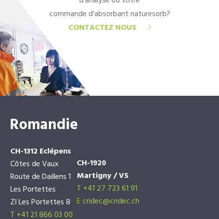
d'analyse ou votre
commande d'absorbant naturesorb?
CONTACTEZ NOUS
Romandie
CH-1312 Eclépens
CH-1920
Côtes de Vaux
Martigny / VS
Route de Daillens 1
T +41 27 723 61 91
Les Portettes
E
cridec@cridec.ch
ZI Les Portettes 8
T +41 21 866 03 00