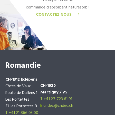
d'analyse ou votre
commande d'absorbant naturesorb?
CONTACTEZ NOUS
Romandie
CH-1312 Eclépens
CH-1920
Côtes de Vaux
Martigny / VS
Route de Daillens 1
T +41 27 723 61 91
Les Portettes
E
cridec@cridec.ch
ZI Les Portettes 8
T +41 21 866 03 00