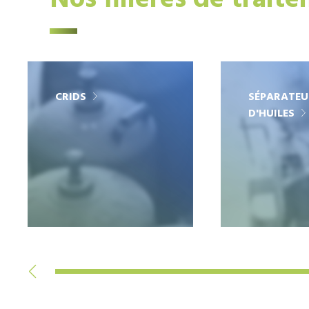
Nos filières de trait
CRIDS
SÉPARATEU
D'HUILES