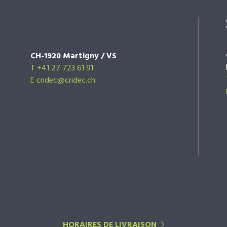
CH-1920 Martigny / VS
T +41 27 723 61 91
E
cridec@cridec.ch
HORAIRES DE LIVRAISON