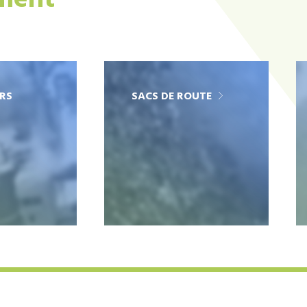
ement
RS
SACS DE ROUTE