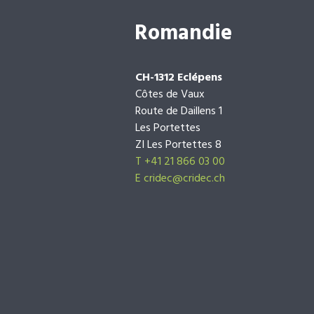
Romandie
CH-1312 Eclépens
Côtes de Vaux
Route de Daillens 1
Les Portettes
ZI Les Portettes 8
T +41 21 866 03 00
E
cridec@cridec.ch