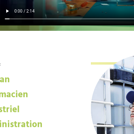
:
san
macien
triel
nistration