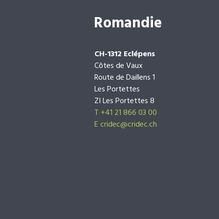
Romandie
CH-1312 Eclépens
Côtes de Vaux
Route de Daillens 1
Les Portettes
ZI Les Portettes 8
T +41 21 866 03 00
E
cridec@cridec.ch