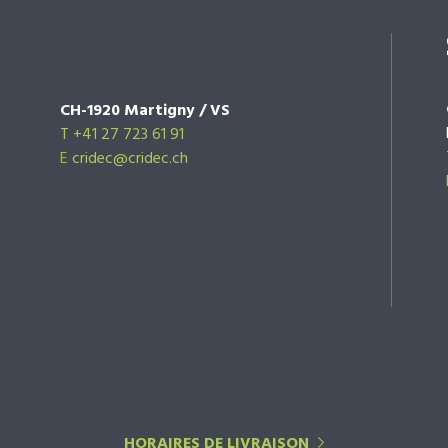
CH-1920 Martigny / VS
T +41 27 723 61 91
E
cridec@cridec.ch
HORAIRES DE LIVRAISON