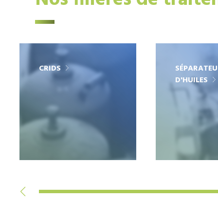
Nos filières de trait
CRIDS
SÉPARATEU
D'HUILES