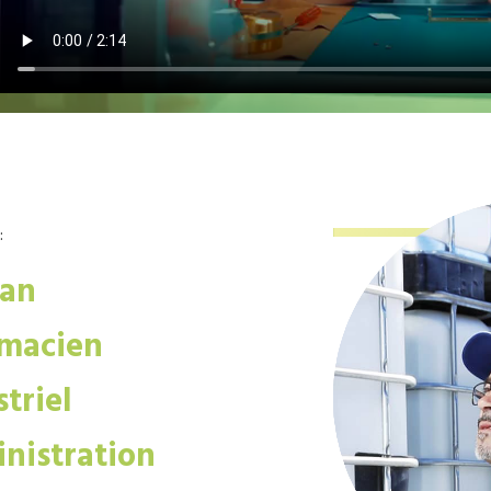
:
san
macien
triel
nistration