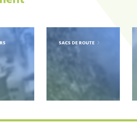
ement
RS
SACS DE ROUTE