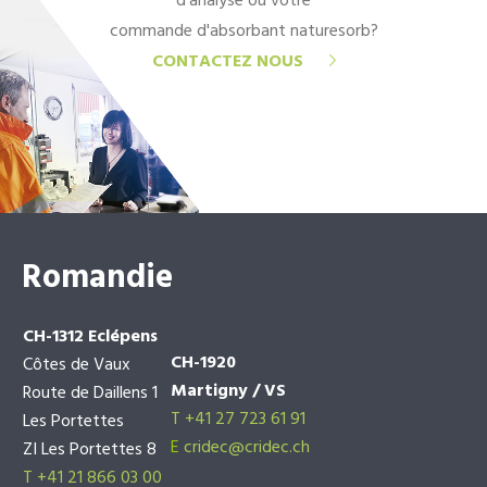
d'analyse ou votre
commande d'absorbant naturesorb?
CONTACTEZ NOUS
Romandie
CH-1312 Eclépens
CH-1920
Côtes de Vaux
Martigny / VS
Route de Daillens 1
T +41 27 723 61 91
Les Portettes
E
cridec@cridec.ch
ZI Les Portettes 8
T +41 21 866 03 00