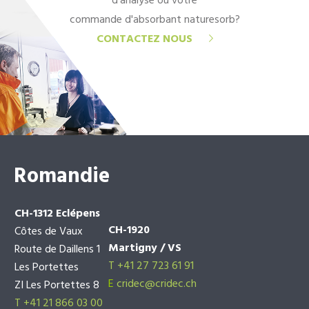
d'analyse ou votre
commande d'absorbant naturesorb?
CONTACTEZ NOUS
Romandie
CH-1312 Eclépens
CH-1920
Côtes de Vaux
Martigny / VS
Route de Daillens 1
T +41 27 723 61 91
Les Portettes
E
cridec@cridec.ch
ZI Les Portettes 8
T +41 21 866 03 00