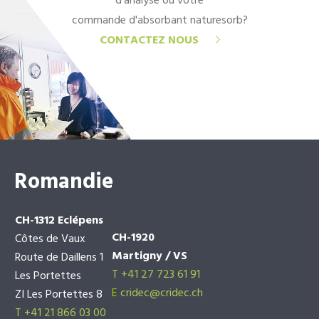
d'analyse ou votre
commande d'absorbant naturesorb?
CONTACTEZ NOUS
Romandie
CH-1312 Eclépens
CH-1920
Côtes de Vaux
Martigny / VS
Route de Daillens 1
T +41 27 723 61 91
Les Portettes
E
cridec@cridec.ch
ZI Les Portettes 8
T +41 21 866 03 00