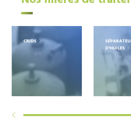
Nos filières de trait
CRIDS
SÉPARATEU
D'HUILES