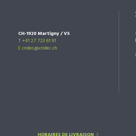
CH-1920 Martigny / VS
T +41 27 723 61 91
E
cridec@cridec.ch
HORAIRES DE LIVRAISON