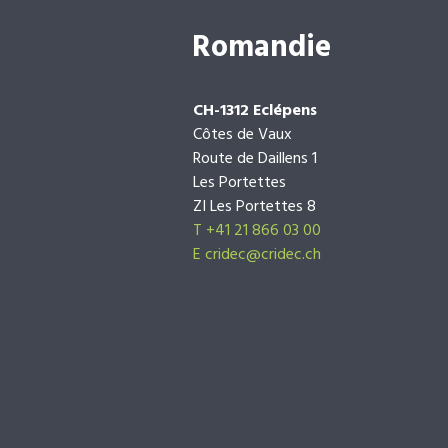
Romandie
CH-1312 Eclépens
Côtes de Vaux
Route de Daillens 1
Les Portettes
ZI Les Portettes 8
T +41 21 866 03 00
E
cridec@cridec.ch