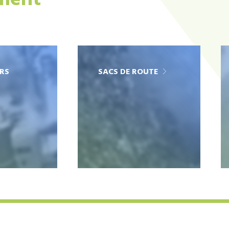
ement
RS
SACS DE ROUTE