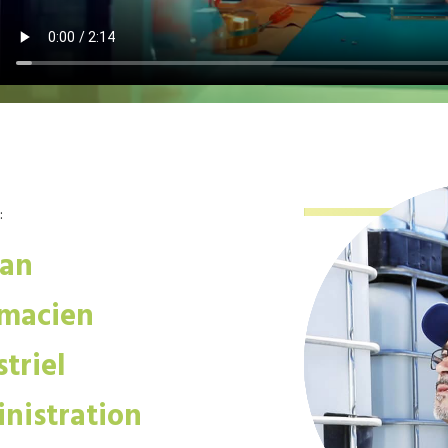
:
san
macien
triel
nistration