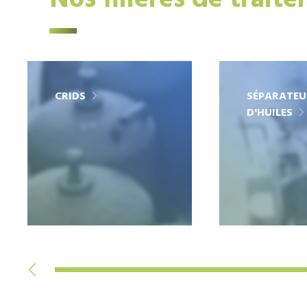
Nos filières de trait
CRIDS
SÉPARATEU
D'HUILES