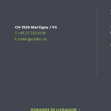
CH-1920 Martigny / VS
T +41 27 723 61 91
E
cridec@cridec.ch
HORAIRES DE LIVRAISON