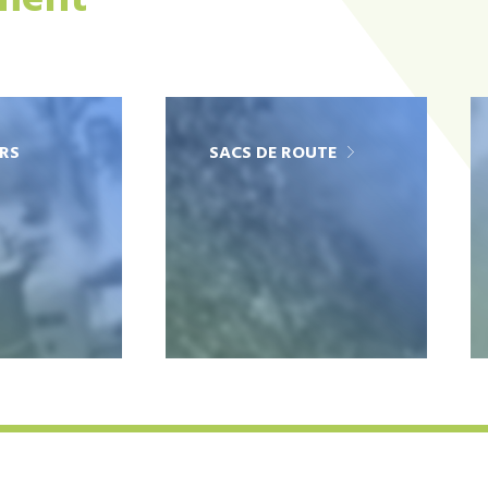
ement
RS
SACS DE ROUTE