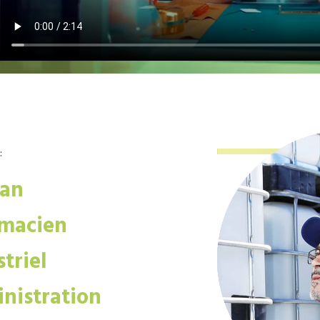
:
san
macien
triel
nistration