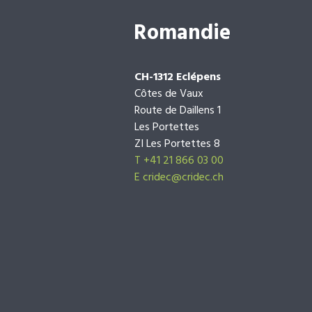
Romandie
CH-1312 Eclépens
Côtes de Vaux
Route de Daillens 1
Les Portettes
ZI Les Portettes 8
T +41 21 866 03 00
E
cridec@cridec.ch