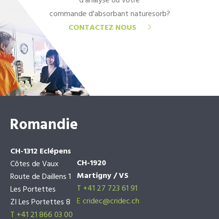
d'analyse ou votre
commande d'absorbant naturesorb?
CONTACTEZ NOUS
Romandie
CH-1312 Eclépens
CH-1920
Côtes de Vaux
Martigny / VS
Route de Daillens 1
T +41 27 723 61 91
Les Portettes
E
cridec@cridec.ch
ZI Les Portettes 8
T +41 21 866 03 00