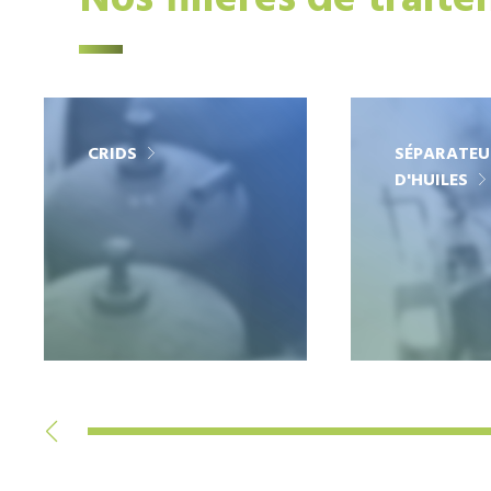
Nos filières de trait
CRIDS
SÉPARATEU
D'HUILES