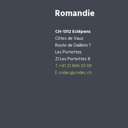
Romandie
CH-1312 Eclépens
Côtes de Vaux
Route de Daillens 1
Les Portettes
ZI Les Portettes 8
T +41 21 866 03 00
E
cridec@cridec.ch