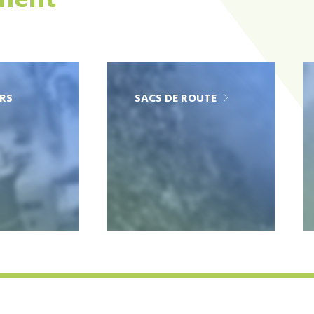
ement
RS
SACS DE ROUTE