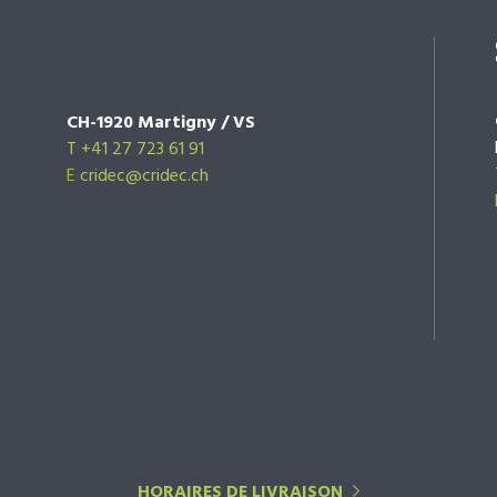
CH-1920 Martigny / VS
T +41 27 723 61 91
E
cridec@cridec.ch
HORAIRES DE LIVRAISON