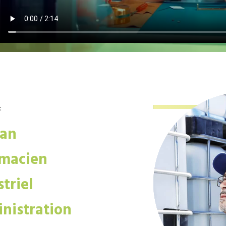
:
san
macien
triel
nistration