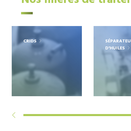
Nos filières de trait
CRIDS
SÉPARATEU
D'HUILES