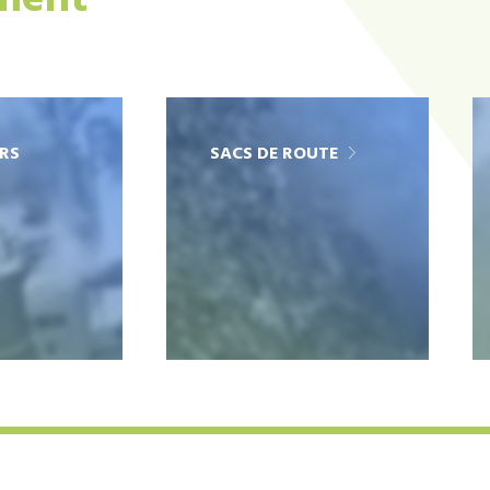
ement
RS
SACS DE ROUTE