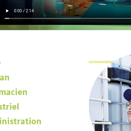
:
san
macien
triel
nistration