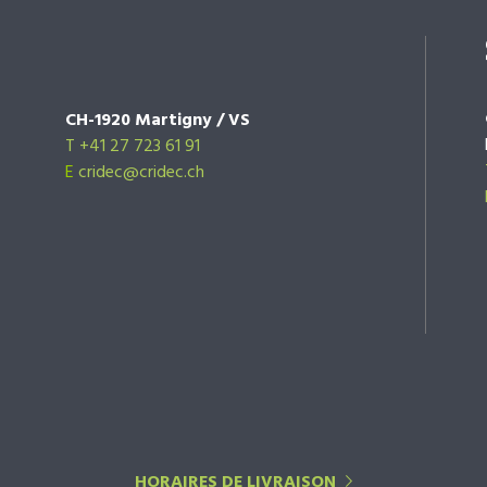
CH-1920 Martigny / VS
T +41 27 723 61 91
E
cridec@cridec.ch
HORAIRES DE LIVRAISON