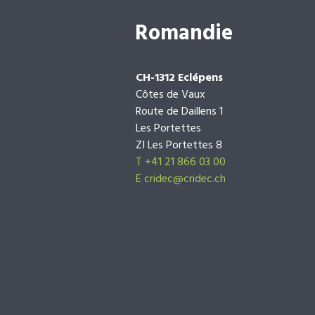
Romandie
CH-1312 Eclépens
Côtes de Vaux
Route de Daillens 1
Les Portettes
ZI Les Portettes 8
T +41 21 866 03 00
E
cridec@cridec.ch