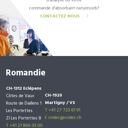
d'analyse ou votre
commande d'absorbant naturesorb?
CONTACTEZ NOUS
Romandie
CH-1312 Eclépens
CH-1920
Côtes de Vaux
Martigny / VS
Route de Daillens 1
T +41 27 723 61 91
Les Portettes
E
cridec@cridec.ch
ZI Les Portettes 8
T +41 21 866 03 00