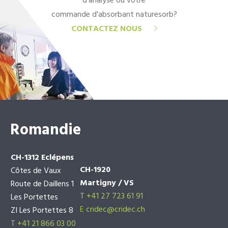
d'analyse ou votre
commande d'absorbant naturesorb?
CONTACTEZ NOUS
Romandie
CH-1312 Eclépens
CH-1920
Côtes de Vaux
Martigny / VS
Route de Daillens 1
T +41 27 723 61 91
Les Portettes
E
cridec@cridec.ch
ZI Les Portettes 8
T +41 21 866 03 00