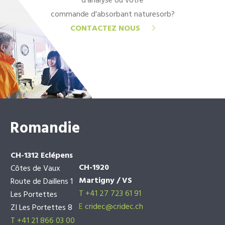
d'analyse ou votre
commande d'absorbant naturesorb?
CONTACTEZ NOUS
Romandie
CH-1312 Eclépens
CH-1920
Côtes de Vaux
Martigny / VS
Route de Daillens 1
T +41 27 723 61 91
Les Portettes
E
cridec@cridec.ch
ZI Les Portettes 8
T +41 21 866 03 00