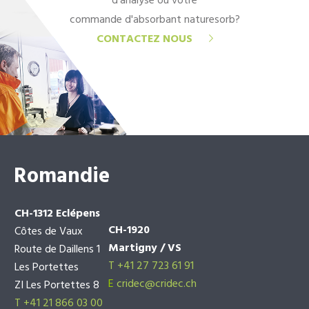
d'analyse ou votre
commande d'absorbant naturesorb?
CONTACTEZ NOUS
Romandie
CH-1312 Eclépens
CH-1920
Côtes de Vaux
Martigny / VS
Route de Daillens 1
T +41 27 723 61 91
Les Portettes
E
cridec@cridec.ch
ZI Les Portettes 8
T +41 21 866 03 00