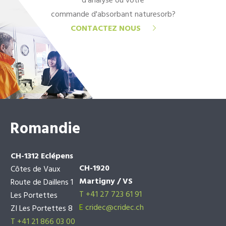
d'analyse ou votre
commande d'absorbant naturesorb?
CONTACTEZ NOUS
Romandie
CH-1312 Eclépens
CH-1920
Côtes de Vaux
Martigny / VS
Route de Daillens 1
T +41 27 723 61 91
Les Portettes
E
cridec@cridec.ch
ZI Les Portettes 8
T +41 21 866 03 00