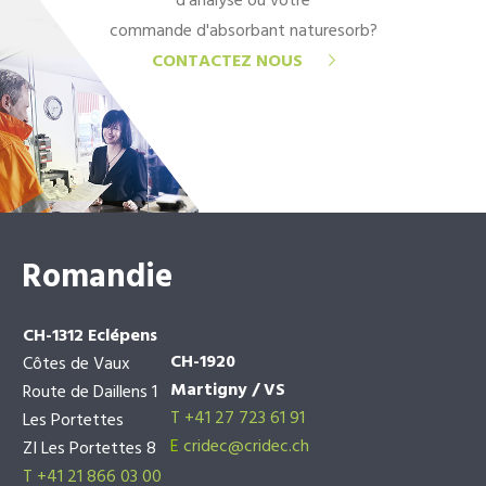
d'analyse ou votre
commande d'absorbant naturesorb?
CONTACTEZ NOUS
Romandie
CH-1312 Eclépens
CH-1920
Côtes de Vaux
Martigny / VS
Route de Daillens 1
T +41 27 723 61 91
Les Portettes
E
cridec@cridec.ch
ZI Les Portettes 8
T +41 21 866 03 00