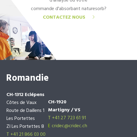
d'analyse ou votre
commande d'absorbant naturesorb?
CONTACTEZ NOUS
Romandie
CH-1312 Eclépens
CH-1920
Côtes de Vaux
Martigny / VS
Route de Daillens 1
T +41 27 723 61 91
Les Portettes
E
cridec@cridec.ch
ZI Les Portettes 8
T +41 21 866 03 00