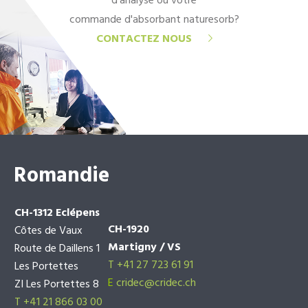
d'analyse ou votre
commande d'absorbant naturesorb?
CONTACTEZ NOUS
Romandie
CH-1312 Eclépens
CH-1920
Côtes de Vaux
Martigny / VS
Route de Daillens 1
T +41 27 723 61 91
Les Portettes
E
cridec@cridec.ch
ZI Les Portettes 8
T +41 21 866 03 00