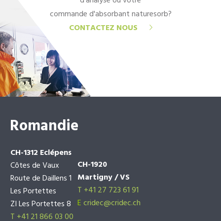
d'analyse ou votre
commande d'absorbant naturesorb?
CONTACTEZ NOUS
Romandie
CH-1312 Eclépens
CH-1920
Côtes de Vaux
Martigny / VS
Route de Daillens 1
T +41 27 723 61 91
Les Portettes
E
cridec@cridec.ch
ZI Les Portettes 8
T +41 21 866 03 00