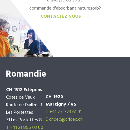
d'analyse ou votre
commande d'absorbant naturesorb?
CONTACTEZ NOUS
Romandie
CH-1312 Eclépens
CH-1920
Côtes de Vaux
Martigny / VS
Route de Daillens 1
T +41 27 723 61 91
Les Portettes
E
cridec@cridec.ch
ZI Les Portettes 8
T +41 21 866 03 00