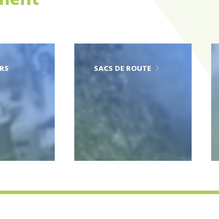
ement
RS
SACS DE ROUTE