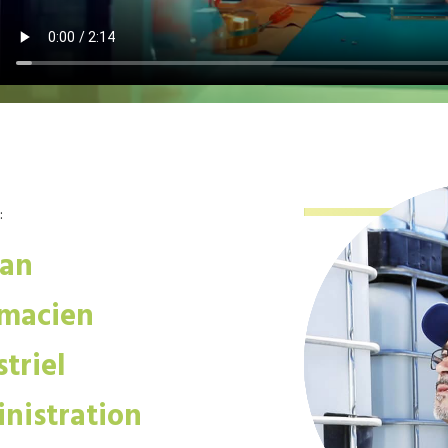
:
san
macien
triel
nistration