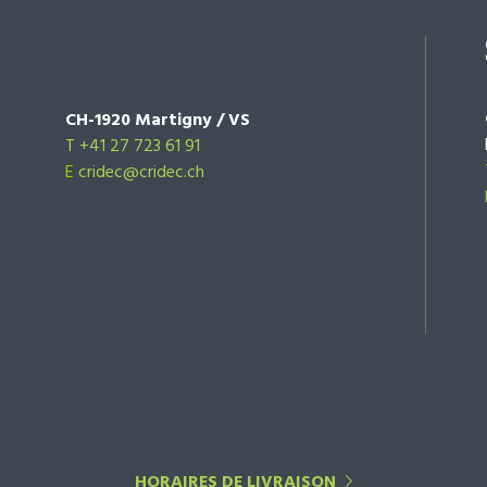
CH-1920 Martigny / VS
T +41 27 723 61 91
E
cridec@cridec.ch
HORAIRES DE LIVRAISON