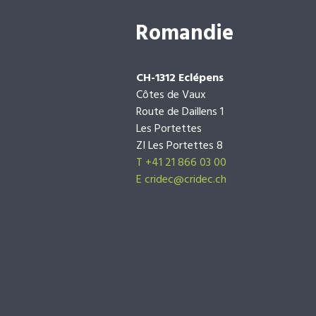
Romandie
CH-1312 Eclépens
Côtes de Vaux
Route de Daillens 1
Les Portettes
ZI Les Portettes 8
T +41 21 866 03 00
E
cridec@cridec.ch