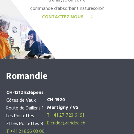
d'analyse ou votre
commande d'absorbant naturesorb?
CONTACTEZ NOUS
Romandie
CH-1312 Eclépens
CH-1920
Côtes de Vaux
Martigny / VS
Route de Daillens 1
T +41 27 723 61 91
Les Portettes
E
cridec@cridec.ch
ZI Les Portettes 8
T +41 21 866 03 00