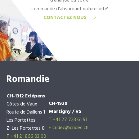
d'analyse ou votre
commande d'absorbant naturesorb?
CONTACTEZ NOUS
Romandie
CH-1312 Eclépens
CH-1920
Côtes de Vaux
Martigny / VS
Route de Daillens 1
T +41 27 723 61 91
Les Portettes
E
cridec@cridec.ch
ZI Les Portettes 8
T +41 21 866 03 00