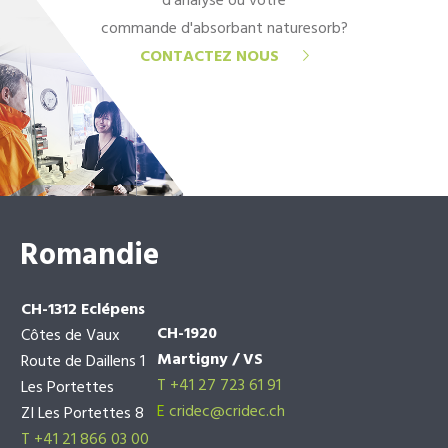
d'analyse ou votre
commande d'absorbant naturesorb?
CONTACTEZ NOUS
Romandie
CH-1312 Eclépens
CH-1920
Côtes de Vaux
Martigny / VS
Route de Daillens 1
T +41 27 723 61 91
Les Portettes
E
cridec@cridec.ch
ZI Les Portettes 8
T +41 21 866 03 00