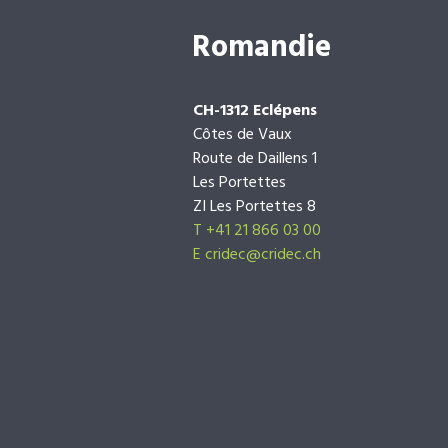
Romandie
CH-1312 Eclépens
Côtes de Vaux
Route de Daillens 1
Les Portettes
ZI Les Portettes 8
T +41 21 866 03 00
E
cridec@cridec.ch