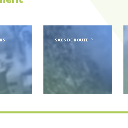
ement
RS
SACS DE ROUTE