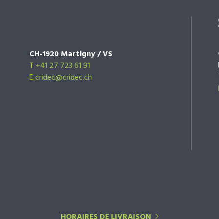
CH-1920 Martigny / VS
T +41 27 723 61 91
E
cridec@cridec.ch
HORAIRES DE LIVRAISON