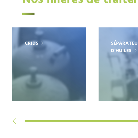
Nos filières de trait
CRIDS
SÉPARATEU
D'HUILES