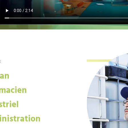
:
san
macien
triel
nistration