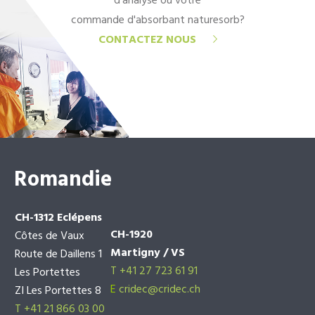
d'analyse ou votre
commande d'absorbant naturesorb?
CONTACTEZ NOUS
Romandie
CH-1312 Eclépens
CH-1920
Côtes de Vaux
Martigny / VS
Route de Daillens 1
T +41 27 723 61 91
Les Portettes
E
cridec@cridec.ch
ZI Les Portettes 8
T +41 21 866 03 00