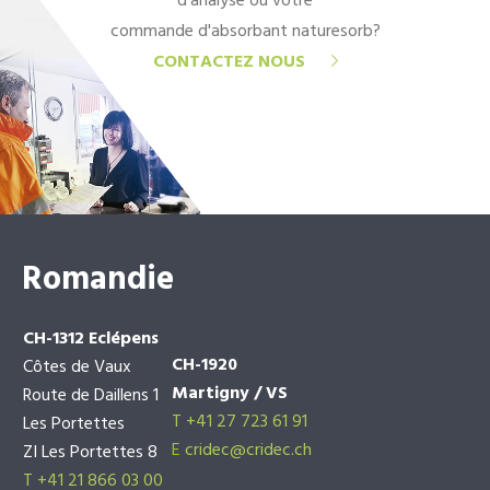
d'analyse ou votre
commande d'absorbant naturesorb?
CONTACTEZ NOUS
Romandie
CH-1312 Eclépens
CH-1920
Côtes de Vaux
Martigny / VS
Route de Daillens 1
T +41 27 723 61 91
Les Portettes
E
cridec@cridec.ch
ZI Les Portettes 8
T +41 21 866 03 00