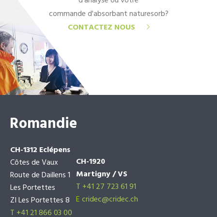
d'analyse ou votre
commande d'absorbant naturesorb?
CONTACTEZ NOUS
Romandie
CH-1312 Eclépens
CH-1920
Côtes de Vaux
Martigny / VS
Route de Daillens 1
T +41 27 723 61 91
Les Portettes
E
cridec@cridec.ch
ZI Les Portettes 8
T +41 21 866 03 00