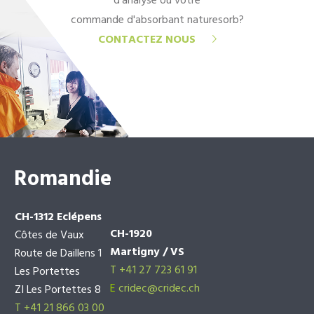
d'analyse ou votre
commande d'absorbant naturesorb?
CONTACTEZ NOUS
Romandie
CH-1312 Eclépens
CH-1920
Côtes de Vaux
Martigny / VS
Route de Daillens 1
T +41 27 723 61 91
Les Portettes
E
cridec@cridec.ch
ZI Les Portettes 8
T +41 21 866 03 00