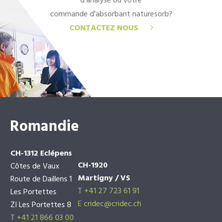
d'analyse ou votre
commande d'absorbant naturesorb?
CONTACTEZ NOUS
Romandie
CH-1312 Eclépens
CH-1920
Côtes de Vaux
Martigny / VS
Route de Daillens 1
T +41 27 723 61 91
Les Portettes
E
cridec@cridec.ch
ZI Les Portettes 8
T +41 21 866 03 00