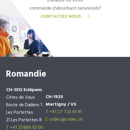
d'analyse ou votre
commande d'absorbant naturesorb?
CONTACTEZ NOUS
Romandie
CH-1312 Eclépens
CH-1920
Côtes de Vaux
Martigny / VS
Route de Daillens 1
T +41 27 723 61 91
Les Portettes
E
cridec@cridec.ch
ZI Les Portettes 8
T +41 21 866 03 00