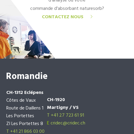
d'analyse ou votre
commande d'absorbant naturesorb?
CONTACTEZ NOUS
Romandie
CH-1312 Eclépens
CH-1920
Côtes de Vaux
Martigny / VS
Route de Daillens 1
T +41 27 723 61 91
Les Portettes
E
cridec@cridec.ch
ZI Les Portettes 8
T +41 21 866 03 00