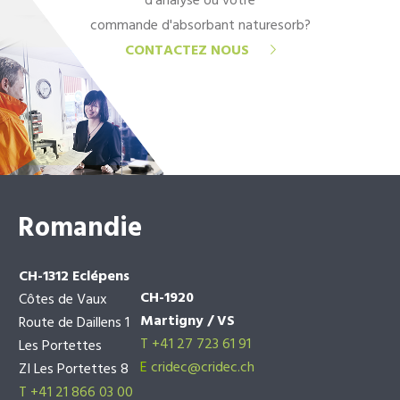
d'analyse ou votre
commande d'absorbant naturesorb?
CONTACTEZ NOUS
Romandie
CH-1312 Eclépens
CH-1920
Côtes de Vaux
Martigny / VS
Route de Daillens 1
T +41 27 723 61 91
Les Portettes
E
cridec@cridec.ch
ZI Les Portettes 8
T +41 21 866 03 00