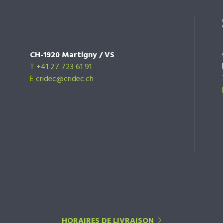
CH-1920 Martigny / VS
T +41 27 723 61 91
E
cridec@cridec.ch
HORAIRES DE LIVRAISON