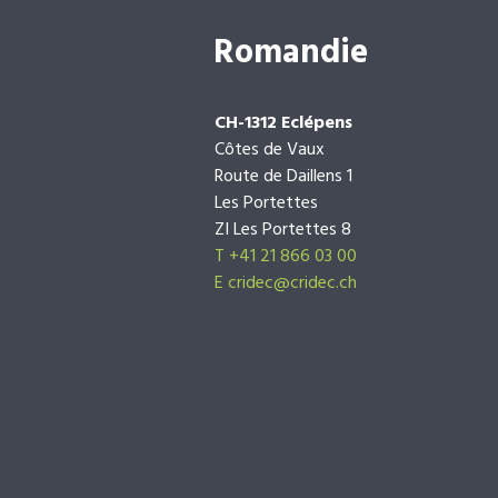
Romandie
CH-1312 Eclépens
Côtes de Vaux
Route de Daillens 1
Les Portettes
ZI Les Portettes 8
T +41 21 866 03 00
E
cridec@cridec.ch