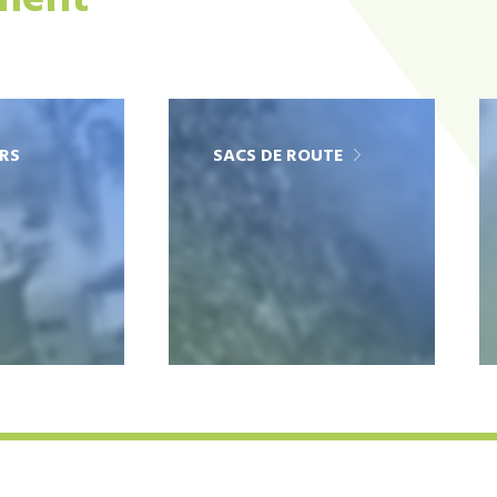
ement
RS
SACS DE ROUTE