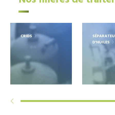
Nos filières de trait
CRIDS
SÉPARATEU
D'HUILES