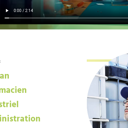
:
san
macien
triel
nistration