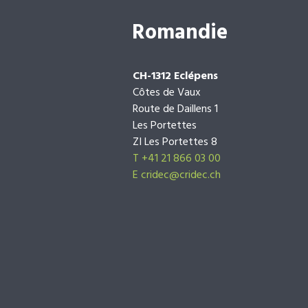
Romandie
CH-1312 Eclépens
Côtes de Vaux
Route de Daillens 1
Les Portettes
ZI Les Portettes 8
T +41 21 866 03 00
E
cridec@cridec.ch