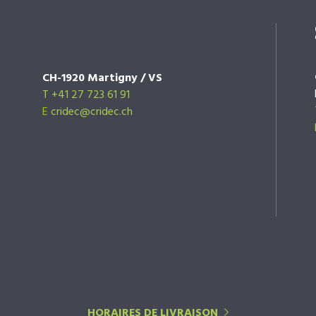
CH-1920 Martigny / VS
T +41 27 723 61 91
E
cridec@cridec.ch
HORAIRES DE LIVRAISON