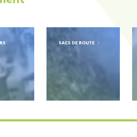
ement
RS
SACS DE ROUTE