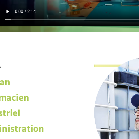
:
san
macien
triel
nistration