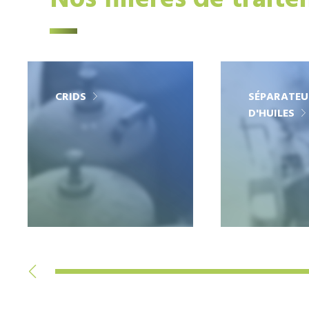
Nos filières de trait
CRIDS
SÉPARATEU
D'HUILES