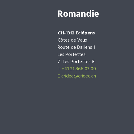
Romandie
CH-1312 Eclépens
Côtes de Vaux
Route de Daillens 1
Les Portettes
ZI Les Portettes 8
T +41 21 866 03 00
E
cridec@cridec.ch