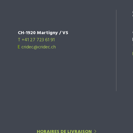
CH-1920 Martigny / VS
T +41 27 723 61 91
E
cridec@cridec.ch
HORAIRES DE LIVRAISON