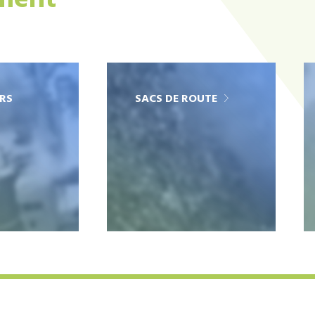
ement
RS
SACS DE ROUTE