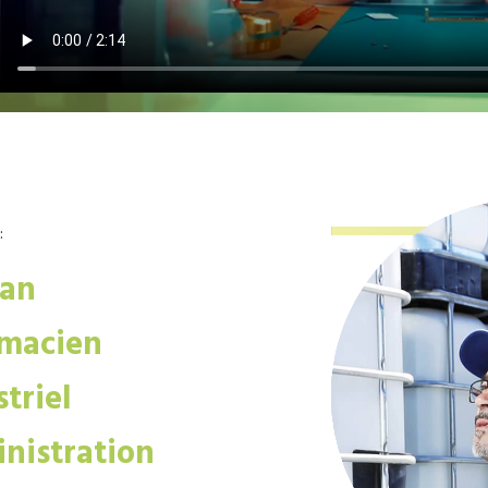
:
san
macien
triel
nistration