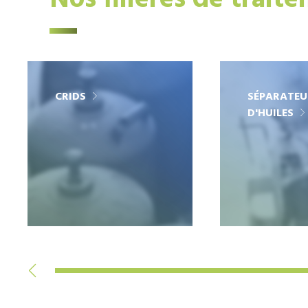
Nos filières de trait
CRIDS
SÉPARATEU
D'HUILES